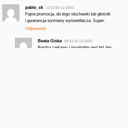
pablo_ck
12:53 04-12-2020
Fajna promocja, do tego słuchawki lub głośnik
i gwarancja wymiany wyświetlacza. Super.
Odpowiedz
Beata Giska
09:43 16-12-2020
Bardzo ciekawy i oryginalny jest też ten
modem LG!
Odpowiedz
Najnowsze wpisy z kategorii Oferta
Przedłużamy bonus 50 GB w
Orange na kartę
W sierpniu w Orange na kartę przedłużamy lipcową
promocję na dodatkowe gigabajty. Po doładowaniu