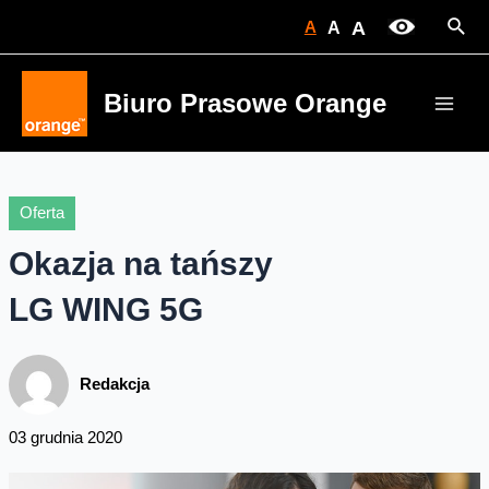
Skip
Sear
A
A
A
to
content
Biuro Prasowe Orange
Main
Men
Oferta
Okazja na tańszy
LG WING 5G
Redakcja
03 grudnia 2020