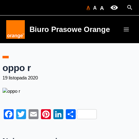
Skip
Sear
A
A
A
to
content
Biuro Prasowe Orange
Main
Men
oppo r
19 listopada 2020
Facebook
Twitter
Email
Pinterest
LinkedIn
Share