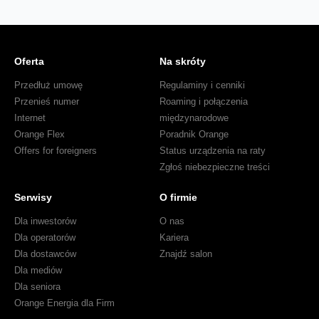
Oferta
Na skróty
Przedłuż umowę
Regulaminy i cenniki
Przenieś numer
Roaming i połączenia
Internet
międzynarodowe
Orange Flex
Poradnik Orange
Offers for foreigners
Status urządzenia na raty
Zgłoś niebezpieczne treści
Serwisy
O firmie
Dla inwestorów
O nas
Dla operatorów
Kariera
Dla dostawców
Znajdź salon
Dla mediów
Dla seniora
Orange Energia dla Firm