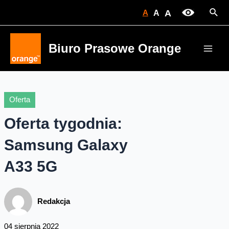
Skip
Sear
A
A
A
to
content
Biuro Prasowe Orange
Main
Men
Oferta
Oferta tygodnia:
Samsung Galaxy
A33 5G
Redakcja
04 sierpnia 2022