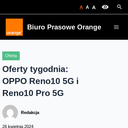
Skip
Sear
A
A
A
to
content
Biuro Prasowe Orange
Main
Men
Oferta
Oferty tygodnia:
OPPO Reno10 5G i
Reno10 Pro 5G
Redakcja
26 kwietnia 2024