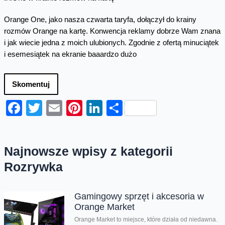
Orange One, jako nasza czwarta taryfa, dołączył do krainy
rozmów Orange na kartę. Konwencja reklamy dobrze Wam znana
i jak wiecie jedna z moich ulubionych. Zgodnie z ofertą minuciątek
i esemesiątek na ekranie baaardzo dużo
Skomentuj
Facebook
Twitter
Email
Pinterest
LinkedIn
Share
Najnowsze wpisy z kategorii
Rozrywka
Gamingowy sprzęt i akcesoria w
Orange Market
Orange Market to miejsce, które działa od niedawna.