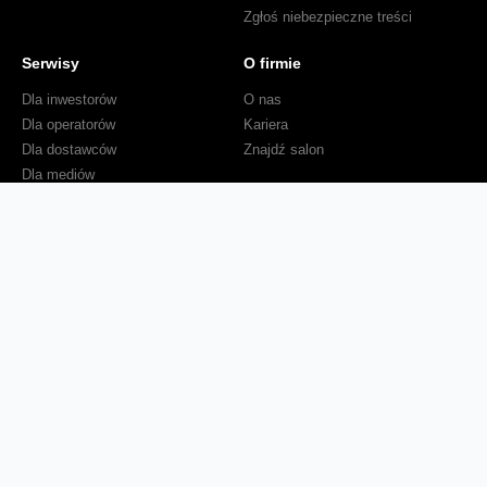
Zgłoś niebezpieczne treści
Serwisy
O firmie
Dla inwestorów
O nas
Dla operatorów
Kariera
Dla dostawców
Znajdź salon
Dla mediów
Dla seniora
Orange Energia dla Firm
Sprawdź mapę zasięgu
Kontakt