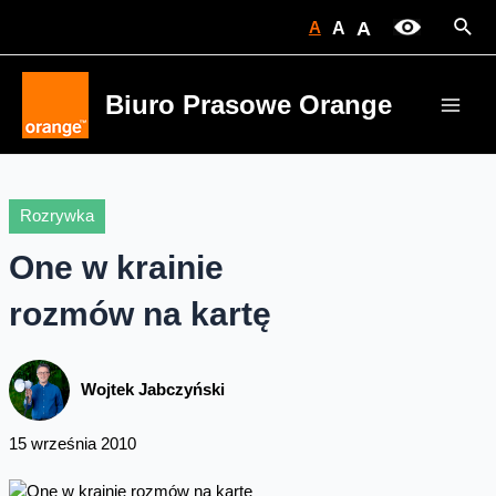
Skip
Sear
A
A
A
to
content
Biuro Prasowe Orange
Main
Men
Rozrywka
One w krainie
rozmów na kartę
Wojtek Jabczyński
15 września 2010