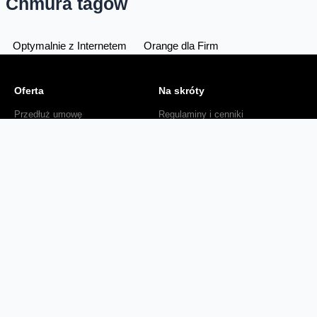
Chmura tagów
Optymalnie z Internetem
Orange dla Firm
Oferta
Na skróty
Przedłuż umowę
Regulaminy i cenniki
Przenieś numer
Roaming i połączenia
Internet
międzynarodowe
Orange Flex
Poradnik Orange
Offers for foreigners
Status urządzenia na raty
Zgłoś niebezpieczne treści
Serwisy
O firmie
Dla inwestorów
O nas
Dla operatorów
Kariera
Dla dostawców
Znajdź salon
Dla mediów
Dla seniora