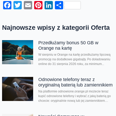
Facebook
Twitter
Email
Pinterest
LinkedIn
Share
Najnowsze wpisy z kategorii Oferta
Przedłużamy bonus 50 GB w
Orange na kartę
W sierpniu w Orange na kartę przedłużamy lipcową
promocję na dodatkowe gigabajty. Po doładowaniu
online do 31 sierpnia 2026 roku, za minimum...
Odnowione telefony teraz z
oryginalną baterią lub zamiennikiem
Na platformie odnowione.orange.pl możecie teraz
kupić odnowione telefony i wybrać z jaką baterią go
chcecie: oryginalnie nową lub jej zamiennikiem....