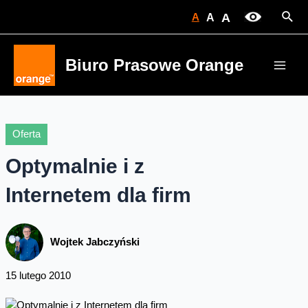
Skip
Sear
A
A
A
to
content
Biuro Prasowe Orange
Main
Men
Oferta
Optymalnie i z
Internetem dla firm
Wojtek Jabczyński
15 lutego 2010