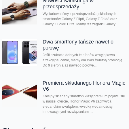
Nowości Samsunga w
przedsprzedaży
Wystartowaliśmy z przedsprzedażą składanych
smartfonów Galaxy Z Flip8, Galaxy Z Fold8 oraz
Galaxy Z Fold8 Ultra. Mamy też zegarki Galaxy...
Dwa smartfony tańsze nawet o
połowę
Jeśli szukacie dobrych telefonów w wyjątkowo
atrakcyjnej cenie, mamy dla Was świetną promocję.
Do 9 sierpnia aż nawet o połowę...
Premiera składanego Honora Magic
V6
Kolejny składany smartfon klasy premium pojawił się
w naszej ofercie. Honor Magic V6 zachwyca
eleganckim wyglądem, wysoką wydajnością i
innowacyjnymi rozwiązaniami....