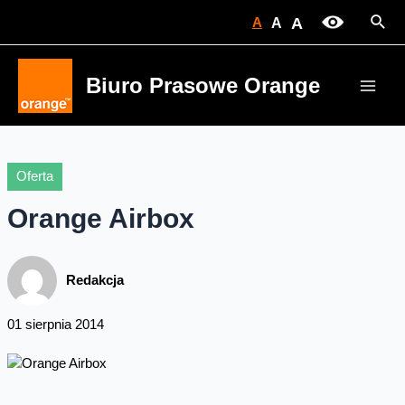
Skip
Sear
A
A
A
to
content
Biuro Prasowe Orange
Main
Men
Oferta
Orange Airbox
Redakcja
01 sierpnia 2014