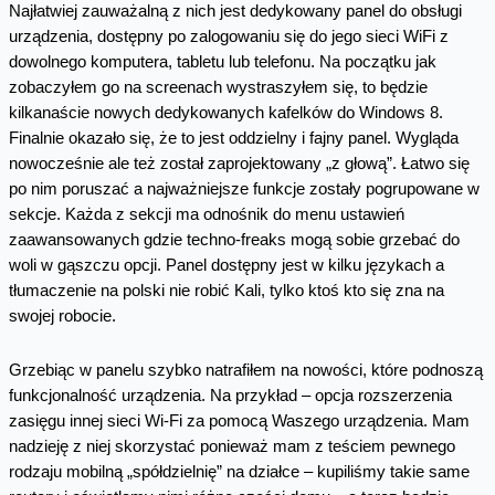
Najłatwiej zauważalną z nich jest dedykowany panel do obsługi
urządzenia, dostępny po zalogowaniu się do jego sieci WiFi z
dowolnego komputera, tabletu lub telefonu. Na początku jak
zobaczyłem go na screenach wystraszyłem się, to będzie
kilkanaście nowych dedykowanych kafelków do Windows 8.
Finalnie okazało się, że to jest oddzielny i fajny panel. Wygląda
nowocześnie ale też został zaprojektowany „z głową”. Łatwo się
po nim poruszać a najważniejsze funkcje zostały pogrupowane w
sekcje. Każda z sekcji ma odnośnik do menu ustawień
zaawansowanych gdzie techno-freaks mogą sobie grzebać do
woli w gąszczu opcji. Panel dostępny jest w kilku językach a
tłumaczenie na polski nie robić Kali, tylko ktoś kto się zna na
swojej robocie.
Grzebiąc w panelu szybko natrafiłem na nowości, które podnoszą
funkcjonalność urządzenia. Na przykład – opcja rozszerzenia
zasięgu innej sieci Wi-Fi za pomocą Waszego urządzenia. Mam
nadzieję z niej skorzystać ponieważ mam z teściem pewnego
rodzaju mobilną „spółdzielnię” na działce – kupiliśmy takie same