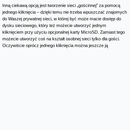
Inną ciekawą opcją jest tworzenie sieci „gościnnej” za pomocą
jednego kliknięcia – dzięki temu nie trzeba wpuszczać znajomych
do Waszej prywatnej sieci, w której być może macie dostęp do
dysku sieciowego, który też możecie utworzyć jednym
kliknięciem przy użyciu opcjonalnej karty MicroSD. Zamiast tego
możecie utworzyć coś na kształt osobnej sieci tylko dla gości.
Oczywiście oprócz jednego kliknięcia można jeszcze ją
skonfigurować w opcjach zaawansowanych (jakby ktoś się
zaniepokoił, że będzie za prosto).