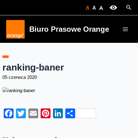
Skip
Sear
A
A
A
to
content
Biuro Prasowe Orange
Main
Men
ranking-baner
05 czerwca 2020
Facebook
Twitter
Email
Pinterest
LinkedIn
Share