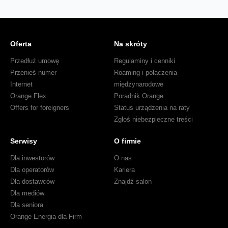
Oferta
Na skróty
Przedłuż umowę
Regulaminy i cenniki
Przenieś numer
Roaming i połączenia
Internet
międzynarodowe
Orange Flex
Poradnik Orange
Offers for foreigners
Status urządzenia na raty
Zgłoś niebezpieczne treści
Serwisy
O firmie
Dla inwestorów
O nas
Dla operatorów
Kariera
Dla dostawców
Znajdź salon
Dla mediów
Dla seniora
Orange Energia dla Firm