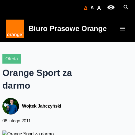
Skip
Sear
A
A
A
to
content
Biuro Prasowe Orange
Main
Men
Oferta
Orange Sport za
darmo
Wojtek Jabczyński
08 lutego 2011