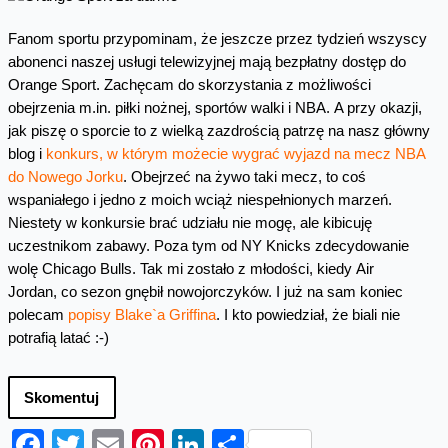
Fanom sportu przypominam, że jeszcze przez tydzień wszyscy
abonenci naszej usługi telewizyjnej mają bezpłatny dostęp do
Orange Sport. Zachęcam do skorzystania z możliwości
obejrzenia m.in. piłki nożnej, sportów walki i NBA. A przy okazji,
jak piszę o sporcie to z wielką zazdrością patrzę na nasz główny
blog i
konkurs, w którym możecie wygrać wyjazd na mecz NBA
do Nowego Jorku
. Obejrzeć na żywo taki mecz, to coś
wspaniałego i jedno z moich wciąż niespełnionych marzeń.
Niestety w konkursie brać udziału nie mogę, ale kibicuję
uczestnikom zabawy. Poza tym od NY Knicks zdecydowanie
wolę Chicago Bulls. Tak mi zostało z młodości, kiedy Air
Jordan, co sezon gnębił nowojorczyków. I już na sam koniec
polecam
popisy Blake`a Griffina
. I kto powiedział, że biali nie
potrafią latać :-)
Skomentuj
Facebook
Twitter
Email
Pinterest
LinkedIn
Share