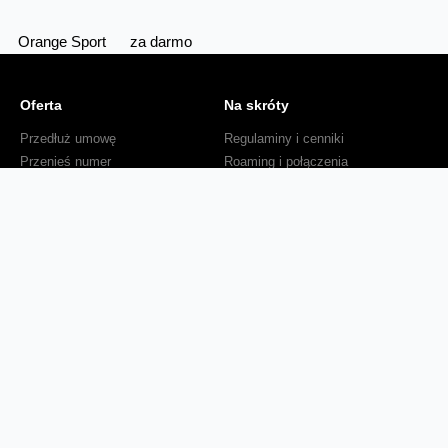
Orange Sport
za darmo
Oferta
Na skróty
Przedłuż umowę
Regulaminy i cenniki
Przenieś numer
Roaming i połączenia
Internet
międzynarodowe
Orange Flex
Poradnik Orange
Offers for foreigners
Status urządzenia na raty
Zgłoś niebezpieczne treści
Serwisy
O firmie
Dla inwestorów
O nas
Dla operatorów
Kariera
Dla dostawców
Znajdź salon
Dla mediów
Dla seniora
Orange Energia dla Firm