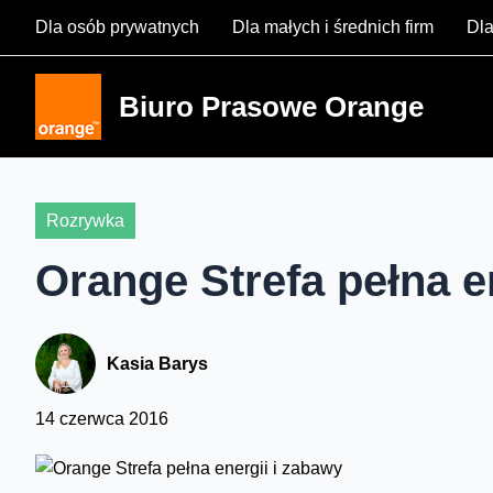
Skip
Dla osób prywatnych
Dla małych i średnich firm
Dla
to
content
Biuro Prasowe Orange
Rozrywka
Orange Strefa pełna e
Kasia Barys
14 czerwca 2016