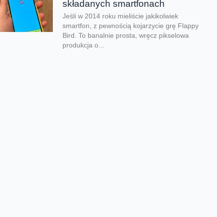
składanych smartfonach
Jeśli w 2014 roku mieliście jakikolwiek
smartfon, z pewnością kojarzycie grę Flappy
Bird. To banalnie prosta, wręcz pikselowa
produkcja o...
Kolejna odsłona legendarnego
hitu zachwyciła graczy
Nadeszły bardzo dobre czasy dla graczy.
Kolejna produkcja zachwyciła na całym
świecie i udowodniła, że pirackie klimaty
wciąż potrafią wywołać...
Rozegraj własny mundial w
FC26
Jeśli lubisz piłkarskie gry na pewno
zauważyłeś, że w EA Sports FC brakuje
oficjalnego mundialu. Twórcy znaleźli na to
swój...