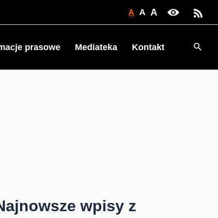
A
A
A
Searc
rmacje prasowe
Mediateka
Kontakt
Najnowsze wpisy z