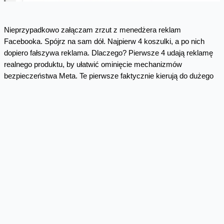
Nieprzypadkowo załączam zrzut z menedżera reklam
Facebooka. Spójrz na sam dół. Najpierw 4 koszulki, a po nich
dopiero fałszywa reklama. Dlaczego? Pierwsze 4 udają reklamę
realnego produktu, by ułatwić ominięcie mechanizmów
bezpieczeństwa Meta. Te pierwsze faktycznie kierują do dużego
serwisu sprzedażowego, ale to ta ostatnia jest prezentowana
internautom.
Klikamy i co dalej
Przede wszystkim link musimy otworzyć w telefonie. Na
komputerze trafimy na "zaślepkę", będącą kopią prawdopodobnie
rzetelnego serwisu. Na telefonie trafimy już na docelową witrynę
oszustów.