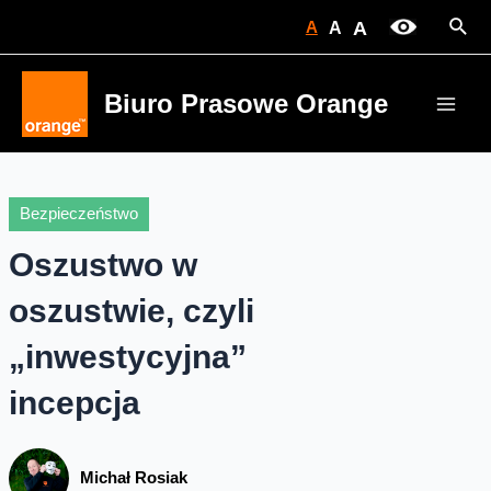
Skip
Sear
A
A
A
to
content
Biuro Prasowe Orange
Main
Men
Bezpieczeństwo
Oszustwo w
oszustwie, czyli
„inwestycyjna”
incepcja
Michał Rosiak