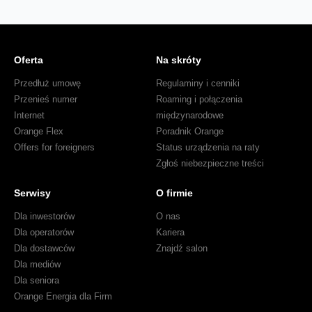
Oferta
Na skróty
Przedłuż umowę
Regulaminy i cenniki
Przenieś numer
Roaming i połączenia
Internet
międzynarodowe
Orange Flex
Poradnik Orange
Offers for foreigners
Status urządzenia na raty
Zgłoś niebezpieczne treści
Serwisy
O firmie
Dla inwestorów
O nas
Dla operatorów
Kariera
Dla dostawców
Znajdź salon
Dla mediów
Dla seniora
Orange Energia dla Firm