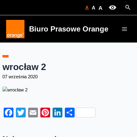
Skip
Sear
A
A
A
to
content
Biuro Prasowe Orange
Main
Men
wrocław 2
07 września 2020
Facebook
Twitter
Email
Pinterest
LinkedIn
Share