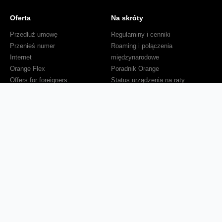
Oferta
Na skróty
Przedłuż umowę
Regulaminy i cenniki
Przenieś numer
Roaming i połączenia
Internet
międzynarodowe
Orange Flex
Poradnik Orange
Offers for foreigners
Status urządzenia na raty
Zgłoś niebezpieczne treści
Serwisy
O firmie
Dla inwestorów
O nas
Dla operatorów
Kariera
Dla dostawców
Znajdź salon
Dla mediów
Dla seniora
Orange Energia dla Firm