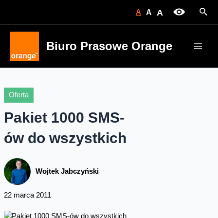
Skip
Sear
A
A
A
to
content
Biuro Prasowe Orange
Main
Men
Oferta
Pakiet 1000 SMS-
ów do wszystkich
Wojtek Jabczyński
22 marca 2011