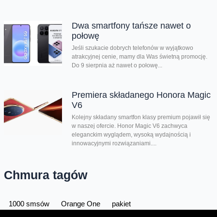
Dwa smartfony tańsze nawet o
połowę
Jeśli szukacie dobrych telefonów w wyjątkowo
atrakcyjnej cenie, mamy dla Was świetną promocję.
Do 9 sierpnia aż nawet o połowę...
Premiera składanego Honora Magic
V6
Kolejny składany smartfon klasy premium pojawił się
w naszej ofercie. Honor Magic V6 zachwyca
eleganckim wyglądem, wysoką wydajnością i
innowacyjnymi rozwiązaniami....
Chmura tagów
1000 smsów
Orange One
pakiet