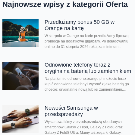
Najnowsze wpisy z kategorii Oferta
Przedłużamy bonus 50 GB w
Orange na kartę
W sierpniu w Orange na kartę przedłużamy lipcową
promocję na dodatkowe gigabajty. Po doładowaniu
online do 31 sierpnia 2026 roku, za minimum...
Odnowione telefony teraz z
oryginalną baterią lub zamiennikiem
Na platformie odnowione.orange.pl możecie teraz
kupić odnowione telefony i wybrać z jaką baterią go
chcecie: oryginalnie nową lub jej zamiennikiem....
Nowości Samsunga w
przedsprzedaży
Wystartowaliśmy z przedsprzedażą składanych
smartfonów Galaxy Z Flip8, Galaxy Z Fold8 oraz
Galaxy Z Fold8 Ultra. Mamy też zegarki Galaxy...