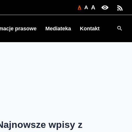
A
A
A
Searc
rmacje prasowe
Mediateka
Kontakt
Najnowsze wpisy z