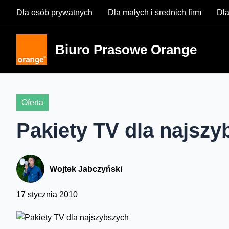
Skip
Dla osób prywatnych
Dla małych i średnich firm
Dla
to
content
Biuro Prasowe Orange
Oferta
Pakiety TV dla najsz
Wojtek Jabczyński
17 stycznia 2010