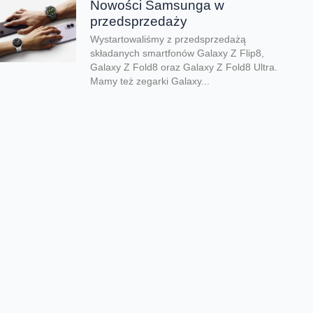
Nowości Samsunga w
przedsprzedaży
Wystartowaliśmy z przedsprzedażą
składanych smartfonów Galaxy Z Flip8,
Galaxy Z Fold8 oraz Galaxy Z Fold8 Ultra.
Mamy też zegarki Galaxy...
Dwa smartfony tańsze nawet o
połowę
Jeśli szukacie dobrych telefonów w
wyjątkowo atrakcyjnej cenie, mamy dla Was
świetną promocję. Do 9 sierpnia aż nawet o
połowę...
Premiera składanego Honora
Magic V6
Kolejny składany smartfon klasy premium
pojawił się w naszej ofercie. Honor Magic
V6 zachwyca eleganckim wyglądem, wysoką