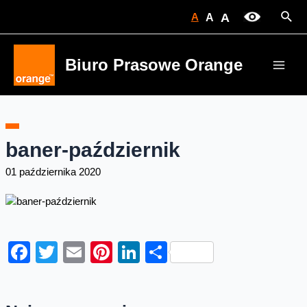
Skip
Sear
A
A
A
to
content
Biuro Prasowe Orange
Main
Men
baner-październik
01 października 2020
Facebook
Twitter
Email
Pinterest
LinkedIn
Share