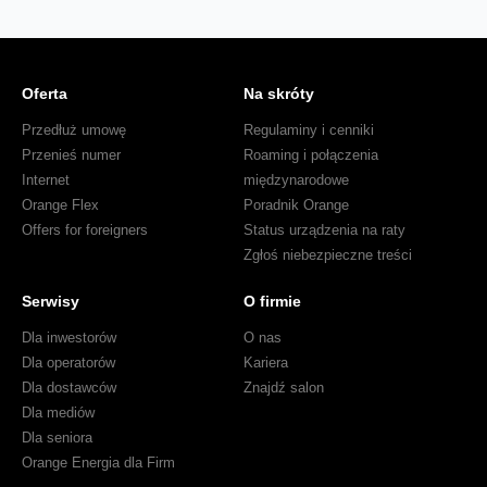
Oferta
Na skróty
Przedłuż umowę
Regulaminy i cenniki
Przenieś numer
Roaming i połączenia
Internet
międzynarodowe
Orange Flex
Poradnik Orange
Offers for foreigners
Status urządzenia na raty
Zgłoś niebezpieczne treści
Serwisy
O firmie
Dla inwestorów
O nas
Dla operatorów
Kariera
Dla dostawców
Znajdź salon
Dla mediów
Dla seniora
Orange Energia dla Firm