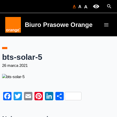
Skip
Sear
A
A
A
to
content
Biuro Prasowe Orange
Main
Men
bts-solar-5
26 marca 2021
Facebook
Twitter
Email
Pinterest
LinkedIn
Share