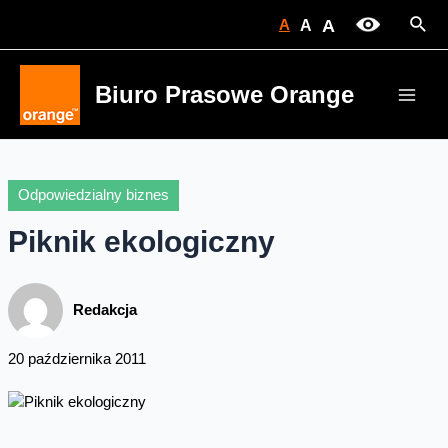
Skip
Sear
A
A
A
to
content
Biuro Prasowe Orange
Main
Men
Odpowiedzialny biznes
Piknik ekologiczny
Redakcja
20 października 2011