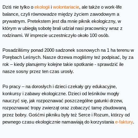
Dziś nie tylko o
ekologii
i
wolontariacie
, ale także o work-life
balance, czyli równowadze między życiem zawodowym a
prywatnym. Pretekstem jest dla mnie piknik ekologiczny, w
którym w ubiegłą sobotę brali udział nasi pracownicy wraz z
rodzinami. W imprezie uczestniczyło około 100 osób.
Posadziliśmy ponad 2000 sadzonek sosnowych na 1 ha terenu w
Porębach Leśnych. Nasze drzewa mogliśmy też podpisać, by za
rok – kiedy planujemy kolejne takie spotkanie - sprawdzić ile
nasze sosny przez ten czas urosły.
Po pracy – na dorosłych i dzieci czekały gry edukacyjne,
konkursy i zabawy ekologiczne. Dzieci od leśników mogły
nauczyć się, jak rozpoznawać poszczególne gatunki drzew,
rozpoznawać tropy zwierząt oraz zobaczyć tamę zbudowaną
przez bobry. Gośćmi pikniku były też Serce i Rozum, którzy od
pewnego czasu ekologicznie namawiają do korzystania
e-faktury
.