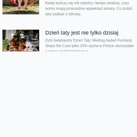
Kiedy kończy się rok szkolny i tempo zwalnia, czas
wolny mogą przesadnie wypełniać ekrany. Co zrobić,
aby zadbać o zdrowy...
Dzień taty jest nie tylko dzisiaj
Dziś świętujemy Dzień Taty. Według badań Fundacji
Share the Care tylko 24% ojców w Polsce skorzystało
z urlopu rodzicielskiego w...
Chmura tagów
e-faktura
ekologia
wolontariat
Oferta
Na skróty
Przedłuż umowę
Regulaminy i cenniki
Przenieś numer
Roaming i połączenia
Internet
międzynarodowe