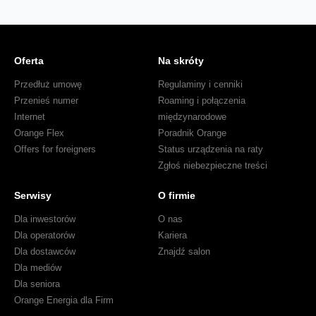
Oferta
Na skróty
Przedłuż umowę
Regulaminy i cenniki
Przenieś numer
Roaming i połączenia
Internet
międzynarodowe
Orange Flex
Poradnik Orange
Offers for foreigners
Status urządzenia na raty
Zgłoś niebezpieczne treści
Serwisy
O firmie
Dla inwestorów
O nas
Dla operatorów
Kariera
Dla dostawców
Znajdź salon
Dla mediów
Dla seniora
Orange Energia dla Firm