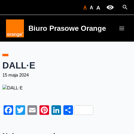
Skip
Sear
A
A
A
to
content
Biuro Prasowe Orange
Main
Men
DALL·E
15 maja 2024
Facebook
Twitter
Email
Pinterest
LinkedIn
Share