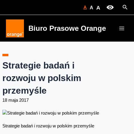
Skip
Sear
A
A
A
to
content
Biuro Prasowe Orange
Main
Men
Strategie badań i
rozwoju w polskim
przemyśle
18 maja 2017
Strategie badań i rozwoju w polskim przemyśle