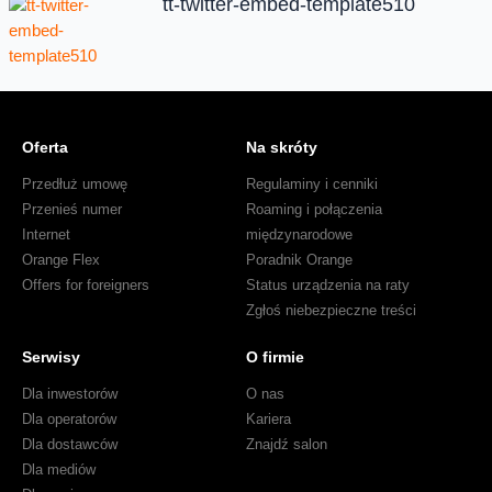
tt-twitter-embed-template510
Oferta
Na skróty
Przedłuż umowę
Regulaminy i cenniki
Przenieś numer
Roaming i połączenia
Internet
międzynarodowe
Orange Flex
Poradnik Orange
Offers for foreigners
Status urządzenia na raty
Zgłoś niebezpieczne treści
Serwisy
O firmie
Dla inwestorów
O nas
Dla operatorów
Kariera
Dla dostawców
Znajdź salon
Dla mediów