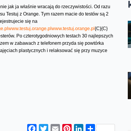
nie jak ja właśnie wracają do rzeczywistości. Od razu
su Testuj z Orange. Tym razem macie do testów są 2
jestrujecie się na
e.pl
www.testuj.orange.pl
www.testuj.orange.pl
{C}{C}
testerów. Po czterotygodniowych testach 30 najlepszych
azem w zabawach z telefonem przyda się powtórka
zajęciach plastycznych i relaksować się przy muzyce
Facebook
Twitter
Email
Pinterest
LinkedIn
Share