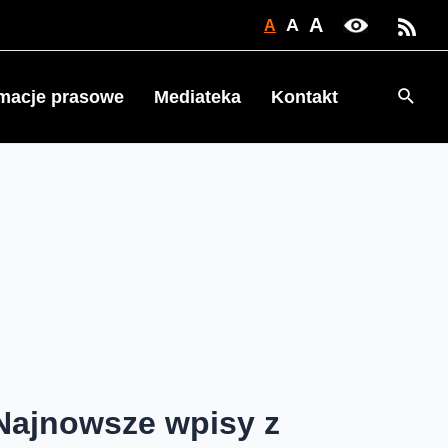
A
A
A
Searc
rmacje prasowe
Mediateka
Kontakt
Najnowsze wpisy z