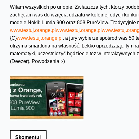
Witam wszystkich po urlopie. Zwłaszcza tych, którzy podob
zachęcam was do wzięcia udziału w kolejnej edycji konkur
modele Nokii: Lumia 900 oraz 808 PureView. Tradycyjnie re
www.testuj.orange.pl
www.testuj.orange.pl
www.testuj.orang
{C}
www.testuj.orange.pl
, a jury wybierze spośród was 50 
otrzyma smartfona na własność. Lekko uprzedzając, tym r
matematyki, uczestniczyć będziecie też w interaktywnych 
(Deezer). Powodzenia :-)
Skomentuj