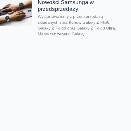
Nowości Samsunga w
przedsprzedaży
Wystartowaliśmy z przedsprzedażą
składanych smartfonów Galaxy Z Flip8,
Galaxy Z Fold8 oraz Galaxy Z Fold8 Ultra.
Mamy też zegarki Galaxy...
Dwa smartfony tańsze nawet o
połowę
Jeśli szukacie dobrych telefonów w
wyjątkowo atrakcyjnej cenie, mamy dla Was
świetną promocję. Do 9 sierpnia aż nawet o
połowę...
Premiera składanego Honora
Magic V6
Kolejny składany smartfon klasy premium
pojawił się w naszej ofercie. Honor Magic
V6 zachwyca eleganckim wyglądem, wysoką