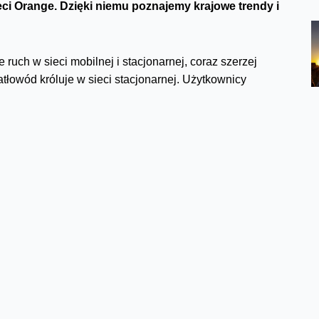
i Orange. Dzięki niemu poznajemy krajowe trendy i
 ruch w sieci mobilnej i stacjonarnej, coraz szerzej
tłowód króluje w sieci stacjonarnej. Użytkownicy
owadzili mniej rozmów w technologii mobilnej. Tak to
023 roku 2 268 345 TB. Porównując do poprzedniego roku
raźnie mniejsza niż w ubiegłych latach (2022 vs. 2021 -
 w technologii LTE. Na popularności powoli zyskuje
nej transmisji danych. Porównując do ubiegłego roku, w
rotny wzrost. Za pozostałą część odpowiada transmisja w