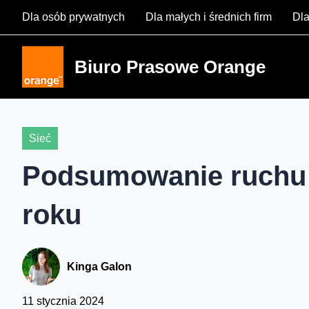
Skip
Dla osób prywatnych
Dla małych i średnich firm
Dla
to
content
Biuro Prasowe Orange
Sieć
Podsumowanie ruchu 
roku
Kinga Galon
11 stycznia 2024