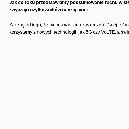
Jak co roku przedstawiamy podsumowanie ruchu w siec
zwyczaje użytkowników naszej sieci.
Zacznę od tego, że nie ma wielkich zaskoczeń. Dalej rośnie
korzystamy z nowych technologii, jak 5G czy VoLTE, a świa
wysłali więcej SMS-ów niż w poprzednim roku, za to przepr
wygląda z lotu ptaka. No to zaglądamy głębiej.
Kolejny rekord terabajtów
Łącznie użytkownicy sieci mobilnej Orange przesłali w 2
daje to 11% wzrostu. Sporo, choć dynamika wzrostu jest wy
20%).
Przeważająca większość danych, bo aż 96% była przesłana
technologia 5G - osiągając 1,5-procentowy udział w mobil
którym udział 5G był na poziomie promili, notujemy kilkuk