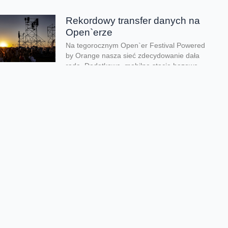
Rekordowy transfer danych na
Open`erze
Na tegorocznym Open`er Festival Powered
by Orange nasza sieć zdecydowanie dała
radę. Dodatkowe, mobilne stacje bazowe
spisały się wyśmienicie. Mogliście...
Uwaga, zaczyna się sezon
burzowy
Zaczyna się burzowy sezon. Dlatego warto
zwrócić uwagę na bezpieczeństwo swojego
sprzętu elektronicznego. Pioruny i przepięcia
mogą nie tylko zakłócić...
Przygotowaliśmy sieć na
wakacje
Doczekaliśmy się wakacji i ruszamy na