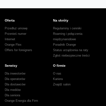
Oferta
Na skróty
Przedłuż umowę
Regulaminy i cenniki
Przenieś numer
Roaming i połączenia
Internet
międzynarodowe
Orange Flex
Poradnik Orange
Offers for foreigners
Status urządzenia na raty
Zgłoś niebezpieczne treści
Serwisy
O firmie
Dla inwestorów
O nas
Dla operatorów
Kariera
Dla dostawców
Znajdź salon
Dla mediów
Dla seniora
Orange Energia dla Firm