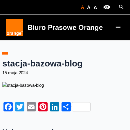
Skip
Sear
A
A
A
to
content
Biuro Prasowe Orange
Main
Men
stacja-bazowa-blog
15 maja 2024
Facebook
Twitter
Email
Pinterest
LinkedIn
Share