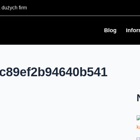
 dużych firm
Blog
Info
c89ef2b94640b541