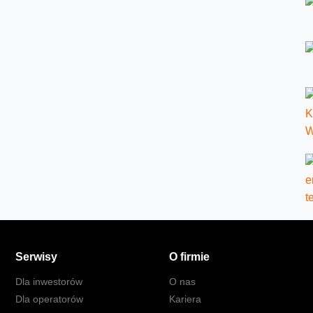
Serwisy
O firmie
Dla inwestorów
O nas
Dla operatorów
Kariera