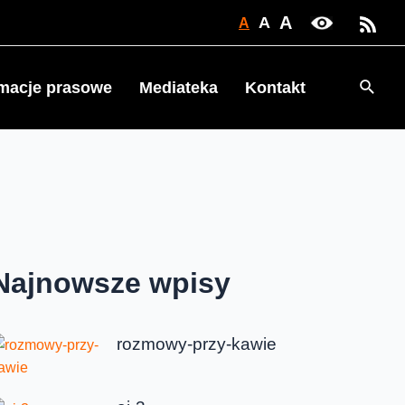
A
A
A
Searc
rmacje prasowe
Mediateka
Kontakt
Najnowsze wpisy
rozmowy-przy-kawie