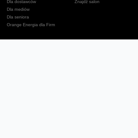
Dla dostawców
Znajdź salon
Dla mediów
Dla seniora
Orange Energia dla Firm
kt
Ochrona danych osobowych
Polityka prywatności
Zmień ust
Fundacja Orange
Telefon domowy
Dbam o bliskich
Ra