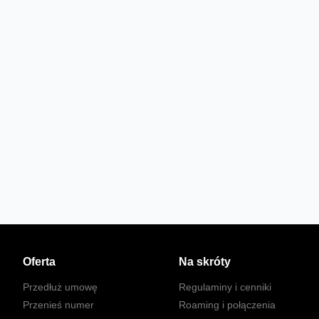
Oferta
Na skróty
Przedłuż umowę
Regulaminy i cenniki
Przenieś numer
Roaming i połączenia