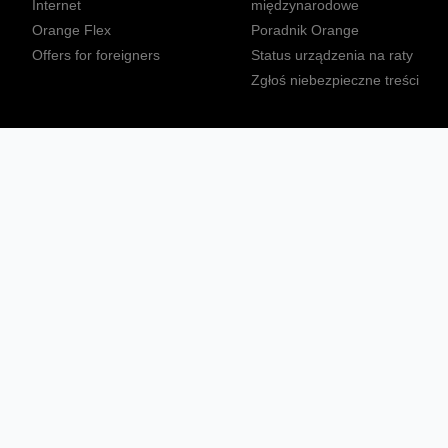
Internet
międzynarodowe
Orange Flex
Poradnik Orange
Offers for foreigners
Status urządzenia na raty
Zgłoś niebezpieczne treści
Sprawdź mapę zasięgu
Konta
Ważne komunikaty
Regulamin serwisu
Warunki zakupów
Nieruchomości Orange
Multibox
Odpowiedzialny biznes
Tłumacz języka migowego
Confort+
© 2026 Orange Polska S.A. Wszystkie prawa zastrzeżone.