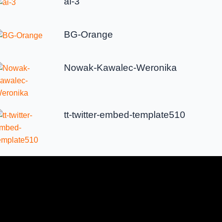
ai-3
BG-Orange
Nowak-Kawalec-Weronika
tt-twitter-embed-template510