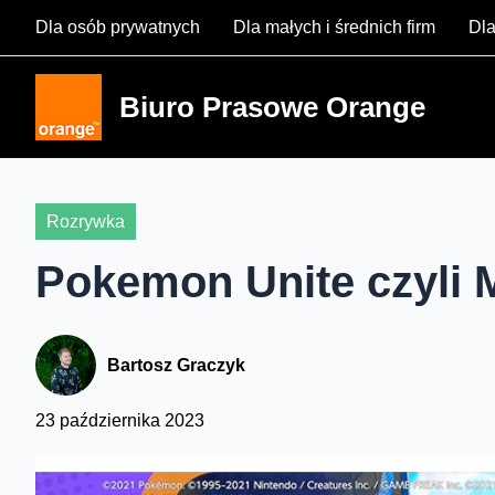
Skip
Dla osób prywatnych
Dla małych i średnich firm
Dla
to
content
Biuro Prasowe Orange
Rozrywka
Pokemon Unite czyli
Bartosz Graczyk
23 października 2023