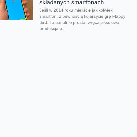
składanych smartfonach
Jeśli w 2014 roku mieliście jakikolwiek
smartfon, z pewnością kojarzycie grę Flappy
Bird. To banalnie prosta, wręcz pikselowa
produkcja o...
Kolejna odsłona legendarnego
hitu zachwyciła graczy
Nadeszły bardzo dobre czasy dla graczy.
Kolejna produkcja zachwyciła na całym
świecie i udowodniła, że pirackie klimaty
wciąż potrafią wywołać...
Rozegraj własny mundial w
FC26
Jeśli lubisz piłkarskie gry na pewno
zauważyłeś, że w EA Sports FC brakuje
oficjalnego mundialu. Twórcy znaleźli na to
swój...