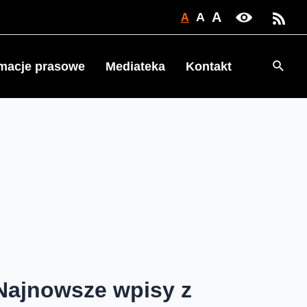
A
A
A
Searc
rmacje prasowe
Mediateka
Kontakt
Najnowsze wpisy z