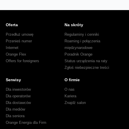
Oferta
Na skróty
Przedłuż umowę
Regulaminy i cenniki
Przenieś numer
Roaming i połączenia
Internet
międzynarodowe
Orange Flex
Poradnik Orange
Offers for foreigners
Status urządzenia na raty
Zgłoś niebezpieczne treści
Serwisy
O firmie
Dla inwestorów
O nas
Dla operatorów
Kariera
Dla dostawców
Znajdź salon
Dla mediów
Dla seniora
Orange Energia dla Firm