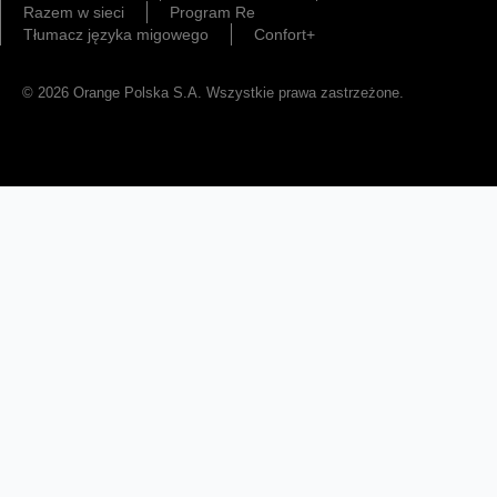
Razem w sieci
Program Re
Tłumacz języka migowego
Confort+
© 2026 Orange Polska S.A. Wszystkie prawa zastrzeżone.