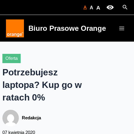
Skip
Sear
A
A
A
to
content
Biuro Prasowe Orange
Main
Men
Oferta
Potrzebujesz
laptopa? Kup go w
ratach 0%
Redakcja
07 kwietnia 2020