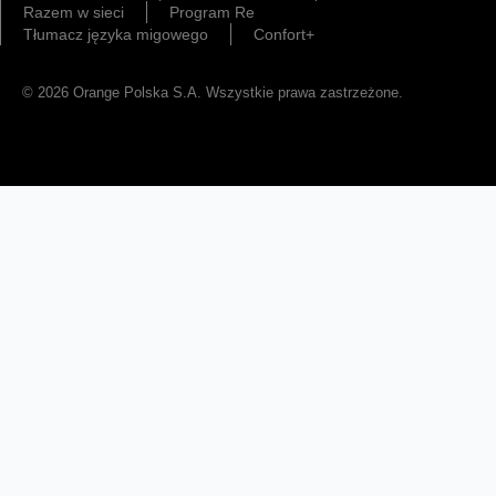
Razem w sieci
Program Re
Tłumacz języka migowego
Confort+
© 2026 Orange Polska S.A. Wszystkie prawa zastrzeżone.