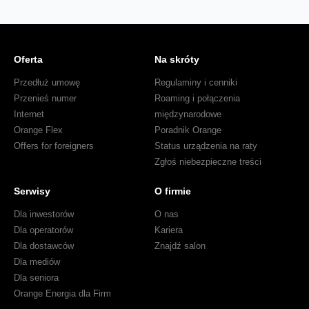
Oferta
Na skróty
Przedłuż umowę
Regulaminy i cenniki
Przenieś numer
Roaming i połączenia
Internet
międzynarodowe
Orange Flex
Poradnik Orange
Offers for foreigners
Status urządzenia na raty
Zgłoś niebezpieczne treści
Serwisy
O firmie
Dla inwestorów
O nas
Dla operatorów
Kariera
Dla dostawców
Znajdź salon
Dla mediów
Dla seniora
Orange Energia dla Firm