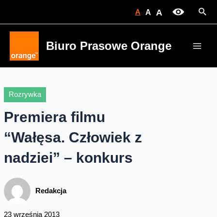
Skip
Sear
A
A
A
to
content
Biuro Prasowe Orange
Main
Men
Rozrywka
Premiera filmu
“Wałęsa. Człowiek z
nadziei” – konkurs
Redakcja
23 września 2013