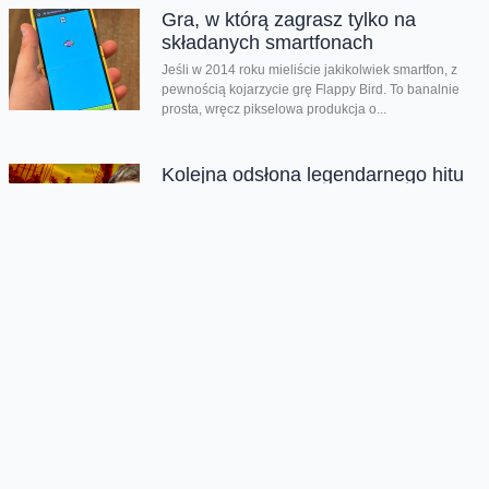
Gra, w którą zagrasz tylko na
składanych smartfonach
Jeśli w 2014 roku mieliście jakikolwiek smartfon, z
pewnością kojarzycie grę Flappy Bird. To banalnie
prosta, wręcz pikselowa produkcja o...
Kolejna odsłona legendarnego hitu
zachwyciła graczy
Nadeszły bardzo dobre czasy dla graczy. Kolejna
produkcja zachwyciła na całym świecie i udowodniła,
że pirackie klimaty wciąż potrafią wywołać...
Chmura tagów
premiera
Wałęsa Człowiek z nadziei
Oferta
Na skróty