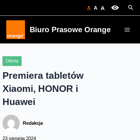
Skip
Sear
A
A
A
to
content
Biuro Prasowe Orange
Main
Men
Oferta
Premiera tabletów
Xiaomi, HONOR i
Huawei
Redakcja
23 sierpnia 2024