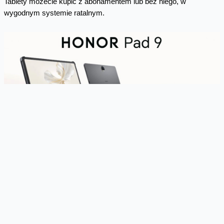
Tablety możecie kupić z abonamentem lub bez niego, w
wygodnym systemie ratalnym.
Skomentuj
Facebook
Twitter
Email
Pinterest
LinkedIn
Share