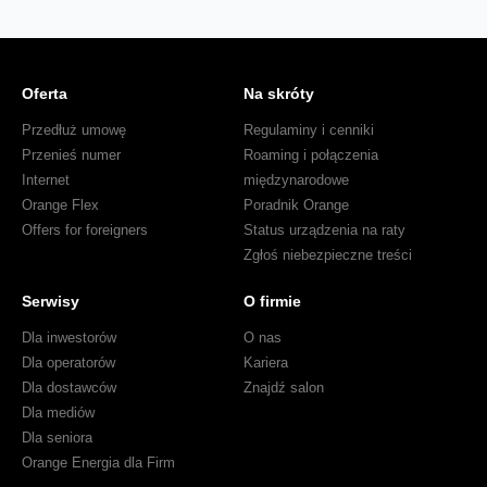
Oferta
Na skróty
Przedłuż umowę
Regulaminy i cenniki
Przenieś numer
Roaming i połączenia
Internet
międzynarodowe
Orange Flex
Poradnik Orange
Offers for foreigners
Status urządzenia na raty
Zgłoś niebezpieczne treści
Serwisy
O firmie
Dla inwestorów
O nas
Dla operatorów
Kariera
Dla dostawców
Znajdź salon
Dla mediów
Dla seniora
Orange Energia dla Firm