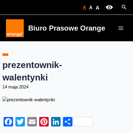
Skip
Sear
A
A
A
to
content
Biuro Prasowe Orange
Main
Men
prezentownik-
walentynki
14 maja 2024
Facebook
Twitter
Email
Pinterest
LinkedIn
Share