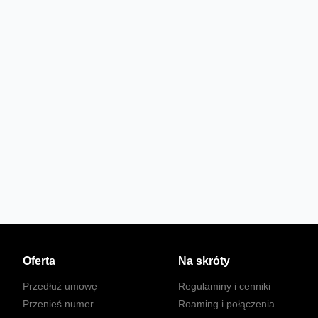
Oferta
Na skróty
Przedłuż umowę
Regulaminy i cenniki
Przenieś numer
Roaming i połączenia