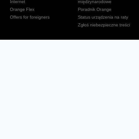
Internet
międzynarodowe
Orange Flex
Poradnik Orange
Offers for foreigners
Status urządzenia na raty
Zgłoś niebezpieczne treści
Sprawdź mapę zasięgu
Konta
Ważne komunikaty
Regulamin serwisu
Warunki zakupów
Nieruchomości Orange
Multibox
Odpowiedzialny biznes
Tłumacz języka migowego
Confort+
© 2026 Orange Polska S.A. Wszystkie prawa zastrzeżone.