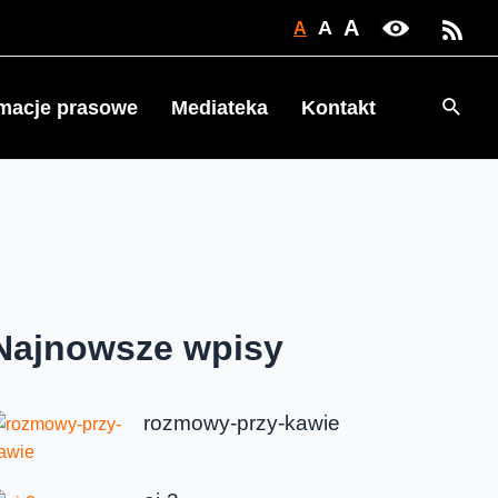
A
A
A
Searc
rmacje prasowe
Mediateka
Kontakt
Najnowsze wpisy
rozmowy-przy-kawie