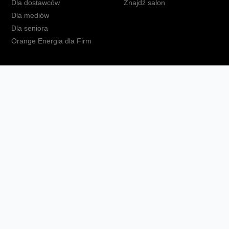
Dla dostawców
Znajdź salon
Dla mediów
Dla seniora
Orange Energia dla Firm
kt
Ochrona danych osobowych
Polityka prywatności
Zmień ust
Fundacja Orange
Telefon domowy
Dbam o bliskich
Ra