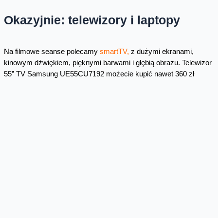
Okazyjnie: telewizory i laptopy
Na filmowe seanse polecamy
smartTV,
z dużymi ekranami,
kinowym dźwiękiem, pięknymi barwami i głębią obrazu. Telewizor
55” TV Samsung UE55CU7192 możecie kupić nawet 360 zł
taniej, a 65” TV Samsung UE65CU7192 dostaniecie w cenie o 216
zł niższej. Idealne oglądać na nich
Telewizję od Orange
i
najnowsze hity
Netflixa
.
Miłośnikom rozrywki spodobają się również
laptopy HP
w
nowych, niższych cenach. Od piątku promocją są objęte:
HP
OMEN 17
,
HP OMEN 16
oraz
HP VICTUS 15
. Idealne dla
graczy i bardziej wymagających użytkowników, którym zależy na
wysokiej wydajności. Najwyższej klasy laptop HP OMEN17
CM2009NW kupicie nawet o 324 zł taniej.