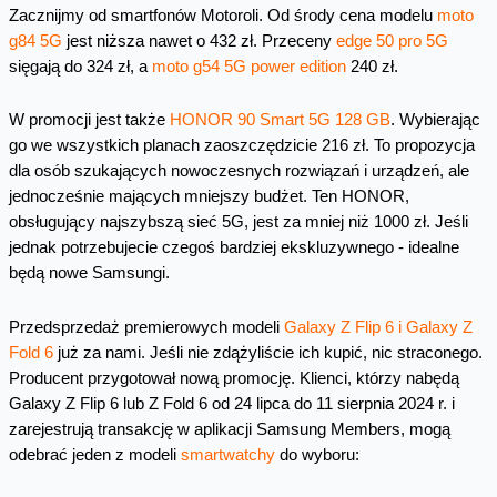
Zacznijmy od smartfonów Motoroli. Od środy cena modelu
moto
g84 5G
jest niższa nawet o 432 zł. Przeceny
edge 50 pro 5G
sięgają do 324 zł, a
moto g54 5G power edition
240 zł.
W promocji jest także
HONOR 90 Smart 5G 128 GB
. Wybierając
go we wszystkich planach zaoszczędzicie 216 zł. To propozycja
dla osób szukających nowoczesnych rozwiązań i urządzeń, ale
jednocześnie mających mniejszy budżet. Ten HONOR,
obsługujący najszybszą sieć 5G, jest za mniej niż 1000 zł. Jeśli
jednak potrzebujecie czegoś bardziej ekskluzywnego - idealne
będą nowe Samsungi.
Przedsprzedaż premierowych modeli
Galaxy Z Flip 6 i Galaxy Z
Fold 6
już za nami. Jeśli nie zdążyliście ich kupić, nic straconego.
Producent przygotował nową promocję. Klienci, którzy nabędą
Galaxy Z Flip 6 lub Z Fold 6 od 24 lipca do 11 sierpnia 2024 r. i
zarejestrują transakcję w aplikacji Samsung Members, mogą
odebrać jeden z modeli
smartwatchy
do wyboru: