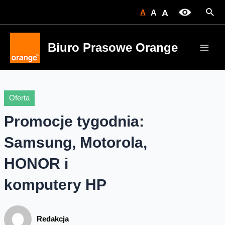
Skip
Sear
A
A
A
to
content
Biuro Prasowe Orange
Main
Men
Oferta
Promocje tygodnia:
Samsung, Motorola,
HONOR i
komputery HP
Redakcja