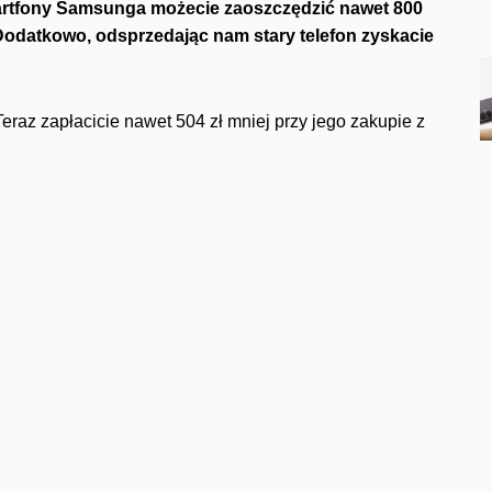
martfony Samsunga możecie zaoszczędzić nawet 800
Dodatkowo, odsprzedając nam stary telefon zyskacie
 Teraz zapłacicie nawet 504 zł mniej przy jego zakupie z
stko: możecie także skorzystać z opcji
odkupu
-
awet kolejne 300 zł rabatu, a przy tym w ekologiczny