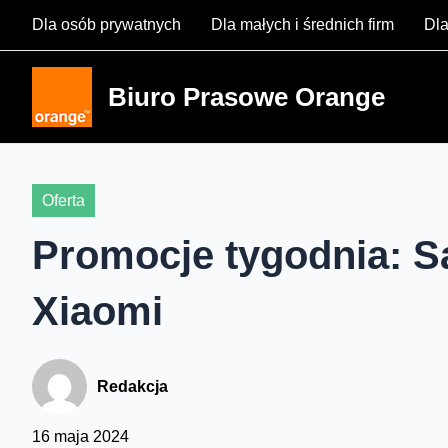
Skip
Dla osób prywatnych
Dla małych i średnich firm
Dla
to
content
Biuro Prasowe Orange
Oferta
Promocje tygodnia: S
Xiaomi
Redakcja
16 maja 2024