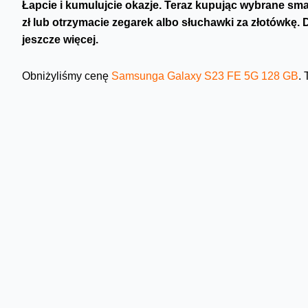
Łapcie i kumulujcie okazje. Teraz kupując wybrane s
zł lub otrzymacie zegarek albo słuchawki za złotówkę.
jeszcze więcej.
Obniżyliśmy cenę
Samsunga Galaxy S23 FE 5G 128 GB
.
planem M lub pakietem Love Standard. To jeszcze nie wszy
odsprzedając nam swój używany telefon. Wtedy zdobędzie n
sposób pozbędziecie się niepotrzebnego urządzenia.