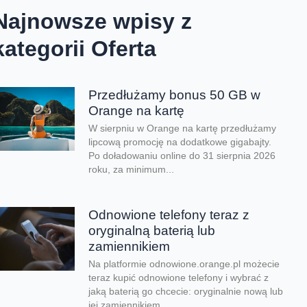
Najnowsze wpisy z
kategorii Oferta
Przedłużamy bonus 50 GB w
Orange na kartę
W sierpniu w Orange na kartę przedłużamy
lipcową promocję na dodatkowe gigabajty.
Po doładowaniu online do 31 sierpnia 2026
roku, za minimum...
Odnowione telefony teraz z
oryginalną baterią lub
zamiennikiem
Na platformie odnowione.orange.pl możecie
teraz kupić odnowione telefony i wybrać z
jaką baterią go chcecie: oryginalnie nową lub
jej zamiennikiem....