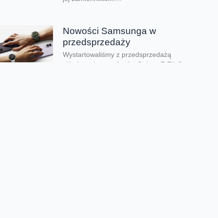
Nowości Samsunga w
przedsprzedaży
Wystartowaliśmy z przedsprzedażą
składanych smartfonów Galaxy Z Flip8,
Galaxy Z Fold8 oraz Galaxy Z Fold8 Ultra.
Mamy też zegarki Galaxy...
Dwa smartfony tańsze nawet o
połowę
Jeśli szukacie dobrych telefonów w
wyjątkowo atrakcyjnej cenie, mamy dla Was
świetną promocję. Do 9 sierpnia aż nawet o
połowę...
Premiera składanego Honora
Magic V6