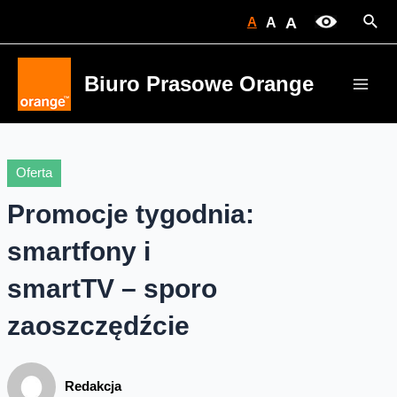
Skip
Sear
A
A
A
to
content
Biuro Prasowe Orange
Main
Men
Oferta
Promocje tygodnia:
smartfony i
smartTV – sporo
zaoszczędźcie
Redakcja