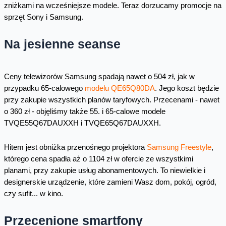
zniżkami na wcześniejsze modele. Teraz dorzucamy promocje na
sprzęt Sony i Samsung.
Na jesienne seanse
Ceny telewizorów Samsung spadają nawet o 504 zł, jak w
przypadku 65-calowego
modelu QE65Q80DA
. Jego koszt będzie
przy zakupie wszystkich planów taryfowych. Przecenami - nawet
o 360 zł - objęliśmy także 55. i 65-calowe modele
TVQE55Q67DAUXXH i TVQE65Q67DAUXXH.
Hitem jest obniżka przenośnego projektora
Samsung Freestyle
,
którego cena spadła aż o 1104 zł w ofercie ze wszystkimi
planami, przy zakupie usług abonamentowych. To niewielkie i
designerskie urządzenie, które zamieni Wasz dom, pokój, ogród,
czy sufit... w kino.
Przecenione smartfony