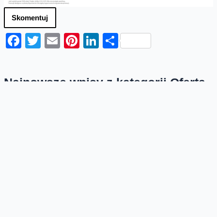
Skomentuj
Facebook
Twitter
Email
Pinterest
LinkedIn
Share
Najnowsze wpisy z kategorii Oferta
Przedłużamy bonus 50 GB w
Orange na kartę
W sierpniu w Orange na kartę przedłużamy lipcową
promocję na dodatkowe gigabajty. Po doładowaniu
online do 31 sierpnia 2026 roku, za minimum...
Odnowione telefony teraz z
oryginalną baterią lub zamiennikiem
Na platformie odnowione.orange.pl możecie teraz
kupić odnowione telefony i wybrać z jaką baterią go