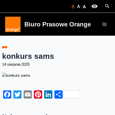
Skip
Sear
A
A
A
to
content
Biuro Prasowe Orange
Main
Men
konkurs sams
14 sierpnia 2025
Facebook
Twitter
Email
Pinterest
LinkedIn
Share