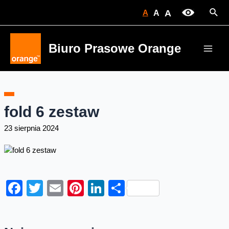
Skip
Sear
A
A
A
to
content
Biuro Prasowe Orange
Main
Men
fold 6 zestaw
23 sierpnia 2024
Facebook
Twitter
Email
Pinterest
LinkedIn
Share