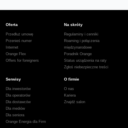
Oferta
Na skróty
Przedłuż umowę
Regulaminy i cenniki
Przenieś numer
Roaming i połączenia
Internet
międzynarodowe
Orange Flex
Poradnik Orange
Offers for foreigners
Status urządzenia na raty
Zgłoś niebezpieczne treści
Serwisy
O firmie
Dla inwestorów
O nas
Dla operatorów
Kariera
Dla dostawców
Znajdź salon
Dla mediów
Dla seniora
Orange Energia dla Firm