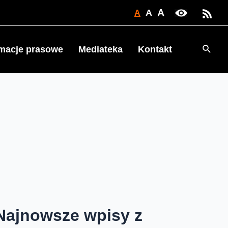
A
A
A
Searc
rmacje prasowe
Mediateka
Kontakt
Najnowsze wpisy z