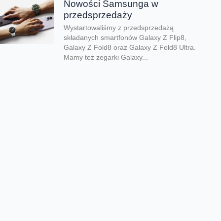
Nowości Samsunga w
przedsprzedaży
Wystartowaliśmy z przedsprzedażą
składanych smartfonów Galaxy Z Flip8,
Galaxy Z Fold8 oraz Galaxy Z Fold8 Ultra.
Mamy też zegarki Galaxy...
Dwa smartfony tańsze nawet o
połowę
Jeśli szukacie dobrych telefonów w
wyjątkowo atrakcyjnej cenie, mamy dla Was
świetną promocję. Do 9 sierpnia aż nawet o
połowę...
Premiera składanego Honora
Magic V6
Kolejny składany smartfon klasy premium
pojawił się w naszej ofercie. Honor Magic
V6 zachwyca eleganckim wyglądem, wysoką