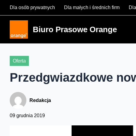
Skip
Dla osób prywatnych
Dla małych i średnich firm
Dla
to
content
Biuro Prasowe Orange
Oferta
Przedgwiazdkowe now
Redakcja
09 grudnia 2019