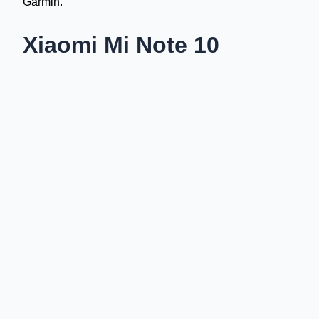
Garmin.
Xiaomi Mi Note 10
Najnowszy smartfon niezwykle płodnego producenta, Mi N
obiektywów, w tym aparat główny o rozdzielczości 108 M
5+12+20+2 MPix oraz przedni 32 MPix, bateria 5260mAh, 
zestawu zasilaczem 30W. Te liczby robią wrażenie. Xiaom
swoich urządzeń. Wkrótce bliżej przyjrzę się nowościom tej
Tymczasem zajrzyjcie do sklepu Orange:
Xiaomi Mi Note 
Xiaomi Mi Redmi Note 10 kupicie w Planach Mobilnych, o
0%. Przypominam, że bardzo dobry Xiaomi Redmi Note 7 
1 zł jest kupicie w naszej
świątecznej ofercie
. Więcej na te
tym tutaj
.