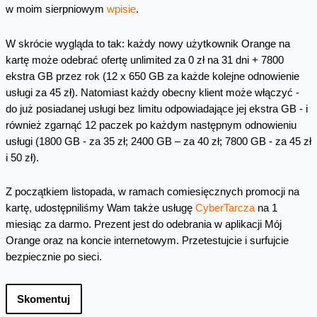
w moim sierpniowym
wpisie
.
W skrócie wygląda to tak: każdy nowy użytkownik Orange na
kartę może odebrać ofertę unlimited za 0 zł na 31 dni + 7800
ekstra GB przez rok (12 x 650 GB za każde kolejne odnowienie
usługi za 45 zł). Natomiast każdy obecny klient może włączyć -
do już posiadanej usługi bez limitu odpowiadające jej ekstra GB - i
również zgarnąć 12 paczek po każdym następnym odnowieniu
usługi (1800 GB - za 35 zł; 2400 GB – za 40 zł; 7800 GB - za 45 zł
i 50 zł).
Z początkiem listopada, w ramach comiesięcznych promocji na
kartę, udostępniliśmy Wam także usługę
CyberTarcza
na 1
miesiąc za darmo. Prezent jest do odebrania w aplikacji Mój
Orange oraz na koncie internetowym. Przetestujcie i surfujcie
bezpiecznie po sieci.
Skomentuj