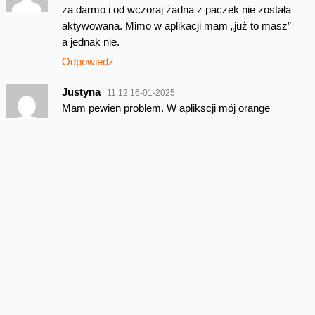
za darmo i od wczoraj żadna z paczek nie została
aktywowana. Mimo w aplikacji mam „już to masz”
a jednak nie.
Odpowiedz
Justyna
11:12 16-01-2025
Mam pewien problem. W aplikscji mój orange
pokazuje, że usługa jest aktywna,
ale po doładowaniu konta nie dostałam obiecanych
7800 GB. Pomocy!
Odpowiedz
Beata Giska
14:15 16-01-2025
Drodzy czytelnicy – w razie problemów
z aktywacją kontaktujcie się proszę bezpośrednio
z biurem obsługi – np poprzez infolinię. Muszą
zweryfikować Wasz numer, usługę itp. i pomogą.
My z poziomu bloga nie mamy takiej mocy
Odpowiedz