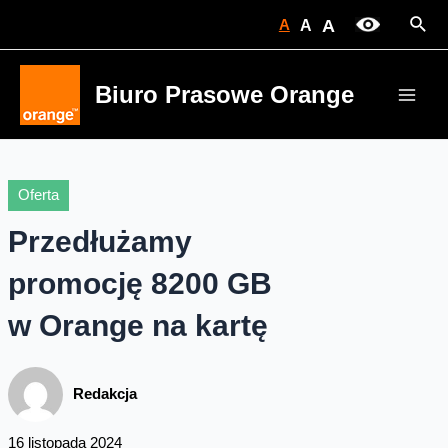
Skip
Sear
A
A
A
to
content
Biuro Prasowe Orange
Main
Men
Oferta
Przedłużamy
promocję 8200 GB
w Orange na kartę
Redakcja
16 listopada 2024