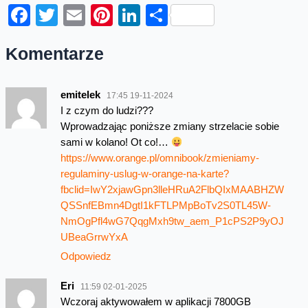
Facebook
Twitter
Email
Pinterest
LinkedIn
Share
Komentarze
emitelek
17:45 19-11-2024
I z czym do ludzi???
Wprowadzając poniższe zmiany strzelacie sobie
sami w kolano! Ot co!…
https://www.orange.pl/omnibook/zmieniamy-
regulaminy-uslug-w-orange-na-karte?
fbclid=IwY2xjawGpn3lleHRuA2FlbQIxMAABHZW
QSSnfEBmn4DgtI1kFTLPMpBoTv2S0TL45W-
NmOgPfl4wG7QqgMxh9tw_aem_P1cPS2P9yOJ
UBeaGrrwYxA
Odpowiedz
Eri
11:59 02-01-2025
Wczoraj aktywowałem w aplikacji 7800GB