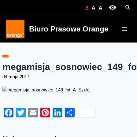
Skip
Sear
A
A
A
to
content
Biuro Prasowe Orange
Main
Men
megamisja_sosnowiec_149_fo
04 maja 2017
Facebook
Twitter
Email
Pinterest
LinkedIn
Share