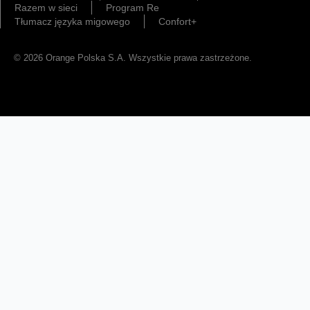
Razem w sieci
Program Re
Tłumacz języka migowego
Confort+
© 2026 Orange Polska S.A. Wszystkie prawa zastrzeżone.