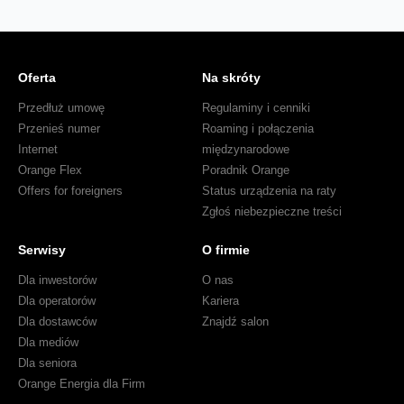
Oferta
Na skróty
Przedłuż umowę
Regulaminy i cenniki
Przenieś numer
Roaming i połączenia
Internet
międzynarodowe
Orange Flex
Poradnik Orange
Offers for foreigners
Status urządzenia na raty
Zgłoś niebezpieczne treści
Serwisy
O firmie
Dla inwestorów
O nas
Dla operatorów
Kariera
Dla dostawców
Znajdź salon
Dla mediów
Dla seniora
Orange Energia dla Firm