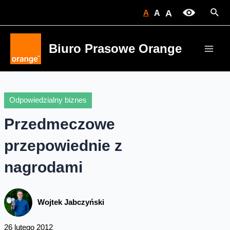
Skip
Sear
A
A
A
to
content
Biuro Prasowe Orange
Main
Men
Odpowiedzialny biznes
Przedmeczowe
przepowiednie z
nagrodami
Wojtek Jabczyński
26 lutego 2012