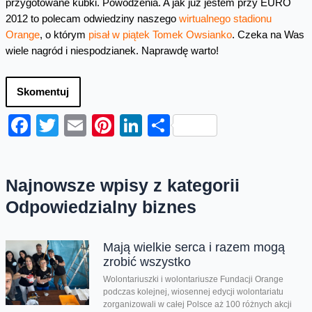
przygotowane kubki. Powodzenia. A jak już jestem przy EURO
2012 to polecam odwiedziny naszego
wirtualnego stadionu
Orange
, o którym
pisał w piątek Tomek Owsianko
. Czeka na Was
wiele nagród i niespodzianek. Naprawdę warto!
Skomentuj
Facebook
Twitter
Email
Pinterest
LinkedIn
Share
Najnowsze wpisy z kategorii
Odpowiedzialny biznes
Mają wielkie serca i razem mogą
zrobić wszystko
Wolontariuszki i wolontariusze Fundacji Orange
podczas kolejnej, wiosennej edycji wolontariatu
zorganizowali w całej Polsce aż 100 różnych akcji