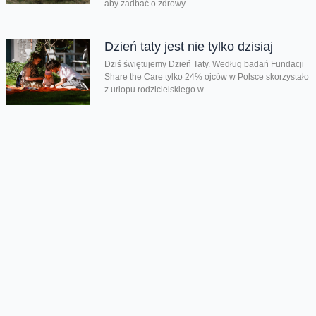
aby zadbać o zdrowy...
Dzień taty jest nie tylko dzisiaj
Dziś świętujemy Dzień Taty. Według badań Fundacji
Share the Care tylko 24% ojców w Polsce skorzystało
z urlopu rodzicielskiego w...
Chmura tagów
Piłkarska Reprezentacja Polski
Portugalia
Stadion
Narodowy
wirtualny stadion
Oferta
Na skróty
Przedłuż umowę
Regulaminy i cenniki
Przenieś numer
Roaming i połączenia
Internet
międzynarodowe
Orange Flex
Poradnik Orange