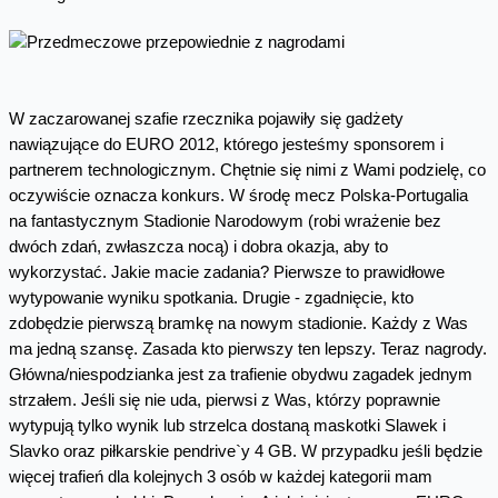
W zaczarowanej szafie rzecznika pojawiły się gadżety
nawiązujące do EURO 2012, którego jesteśmy sponsorem i
partnerem technologicznym. Chętnie się nimi z Wami podzielę, co
oczywiście oznacza konkurs. W środę mecz Polska-Portugalia
na fantastycznym Stadionie Narodowym (robi wrażenie bez
dwóch zdań, zwłaszcza nocą) i dobra okazja, aby to
wykorzystać. Jakie macie zadania? Pierwsze to prawidłowe
wytypowanie wyniku spotkania. Drugie - zgadnięcie, kto
zdobędzie pierwszą bramkę na nowym stadionie. Każdy z Was
ma jedną szansę. Zasada kto pierwszy ten lepszy. Teraz nagrody.
Główna/niespodzianka jest za trafienie obydwu zagadek jednym
strzałem. Jeśli się nie uda, pierwsi z Was, którzy poprawnie
wytypują tylko wynik lub strzelca dostaną maskotki Slawek i
Slavko oraz piłkarskie pendrive`y 4 GB. W przypadku jeśli będzie
więcej trafień dla kolejnych 3 osób w każdej kategorii mam