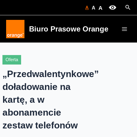
Skip
Sear
A
A
A
to
content
Biuro Prasowe Orange
Main
Men
Oferta
„Przedwalentynkowe”
doładowanie na
kartę, a w
abonamencie
zestaw telefonów