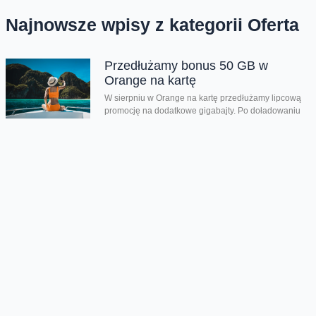
Najnowsze wpisy z kategorii Oferta
Przedłużamy bonus 50 GB w
Orange na kartę
W sierpniu w Orange na kartę przedłużamy lipcową
promocję na dodatkowe gigabajty. Po doładowaniu
online do 31 sierpnia 2026 roku, za minimum...
Odnowione telefony teraz z
oryginalną baterią lub zamiennikiem
Na platformie odnowione.orange.pl możecie teraz
kupić odnowione telefony i wybrać z jaką baterią go
chcecie: oryginalnie nową lub jej zamiennikiem....
Nowości Samsunga w
przedsprzedaży
Wystartowaliśmy z przedsprzedażą składanych
smartfonów Galaxy Z Flip8, Galaxy Z Fold8 oraz