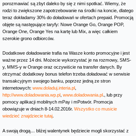
porozmawiać są zbyt daleko by się z nimi spotkać. Wiemy, że
rodzi to zwiększone zapotrzebowanie na środki na koncie, dlatego
teraz dokładamy 30% do doładowań w ofertach prepaid. Promocją
objęte są następujące taryfy: Nowe Orange Go, Orange POP,
Orange One, Orange Yes na kartę lub Mix, a więc całkiem
szerokie grono odbiorców.
Dodatkowe doładowanie trafia na Wasze konto promocyjne i jest
ważne przez 14 dni. Możecie wykorzystać je na rozmowy, SMS-
y, MMS-y w Orange oraz oczywiście na transfer danych. By
otrzymać dodatkowy bonus telefon trzeba doładować w serwisie
transakcyjnym swojego banku, poprzez jedną ze stron
internetowych:
www.doladuj.interia.pl
,
http://www.doladowania.wp.pl
,
www.doladowania.pl
., lub przy
pomocy aplikacji mobilnych mPay i mPotwór. Promocja
obowiązuje w dniach 8-14.02.2016r.
Wszystko co musicie
wiedzieć znajdziecie tutaj
.
A swoją drogą… bliżej walentynek będziecie mogli skorzystać z