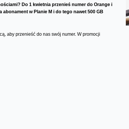
ościami? Do 1 kwietnia przenieś numer do Orange i
 na abonament w Planie M i do tego nawet 500 GB
cą, aby przenieść do nas swój numer. W promocji
batach, czyli 10 zł mniej niż standardowa oferta. A przy
danych miesięcznie przez 24 miesiące. Oznacza, że
 co miesiąc, a dzięki rabatowi na abonament
zadzwonić na infolinię 801 234 567, a promocję
iedzić stronę
https://orange.pl/stylowe-zakupy
i tam
Facebook
Twitter
Email
Pinterest
LinkedIn
Share