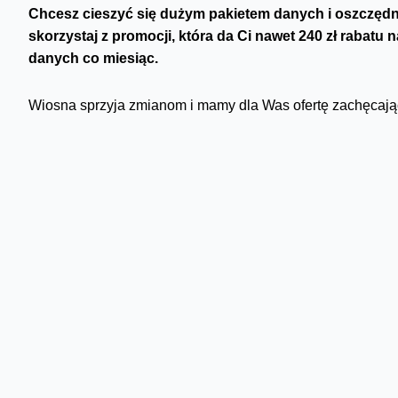
Chcesz cieszyć się dużym pakietem danych i oszczędn
skorzystaj z promocji, która da Ci nawet 240 zł rabatu
danych co miesiąc.
Wiosna sprzyja zmianom i mamy dla Was ofertę zachęcają
„Stylowe zakupy” Plan M kupicie za 70 zł miesięcznie po ra
zakupie abonamentu online otrzymacie dodatkowo 100 GB 
łącznie możecie zyskać skorzystać nawet z 500 GB danych
zaoszczędzicie łącznie do 240 zł.
Jak skorzystać? Wystarczy przyjść do naszego salonu lub 
dostaniecie z hasłem „Stylowe z Orange”. Możecie też odw
wybrać ofertę. Rabat naliczy się automatycznie
Skomentuj