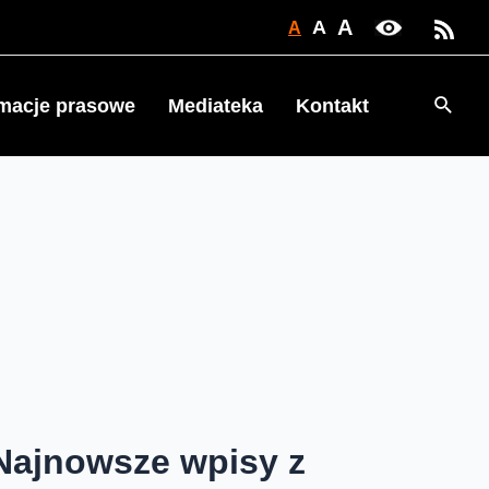
A
A
A
Searc
rmacje prasowe
Mediateka
Kontakt
Najnowsze wpisy z