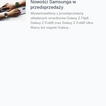
Nowości Samsunga w
przedsprzedaży
Wystartowaliśmy z przedsprzedażą
składanych smartfonów Galaxy Z Flip8,
Galaxy Z Fold8 oraz Galaxy Z Fold8 Ultra.
Mamy też zegarki Galaxy...
Dwa smartfony tańsze nawet o
połowę
Jeśli szukacie dobrych telefonów w
wyjątkowo atrakcyjnej cenie, mamy dla Was
świetną promocję. Do 9 sierpnia aż nawet o
połowę...
Premiera składanego Honora
Magic V6
Kolejny składany smartfon klasy premium
pojawił się w naszej ofercie. Honor Magic
V6 zachwyca eleganckim wyglądem, wysoką