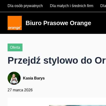
Skip
Dla osób prywatnych
Dla małych i średnich firm
Dla
to
content
Biuro Prasowe Orange
Oferta
Przejdź stylowo do O
Kasia Barys
27 marca 2026