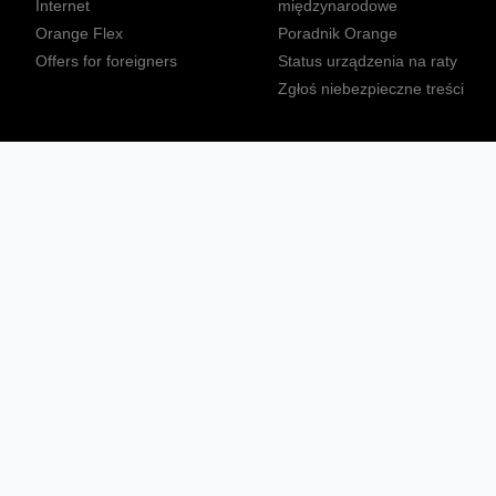
Internet
międzynarodowe
Orange Flex
Poradnik Orange
Offers for foreigners
Status urządzenia na raty
Zgłoś niebezpieczne treści
Sprawdź mapę zasięgu
Konta
Ważne komunikaty
Regulamin serwisu
Warunki zakupów
Nieruchomości Orange
Multibox
Odpowiedzialny biznes
Tłumacz języka migowego
Confort+
© 2026 Orange Polska S.A. Wszystkie prawa zastrzeżone.