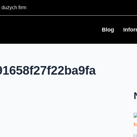
 dużych firm
Blog
Info
91658f27f22ba9fa