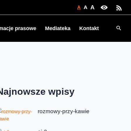
A
A
A
Searc
rmacje prasowe
Mediateka
Kontakt
Najnowsze wpisy
rozmowy-przy-kawie