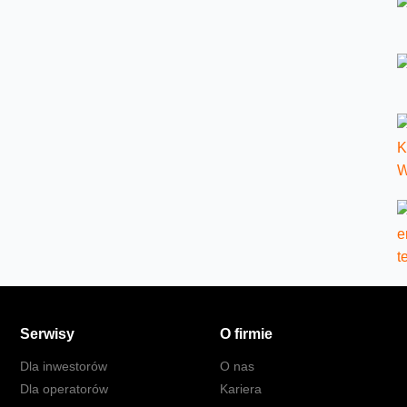
Serwisy
O firmie
Dla inwestorów
O nas
Dla operatorów
Kariera