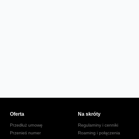
Oferta
Na skróty
Przedłuż umowę
Regulaminy i cenniki
Przenieś numer
Roaming i połączenia