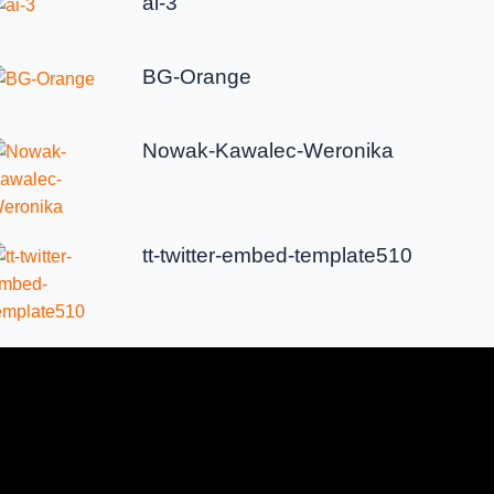
ai-3
BG-Orange
Nowak-Kawalec-Weronika
tt-twitter-embed-template510