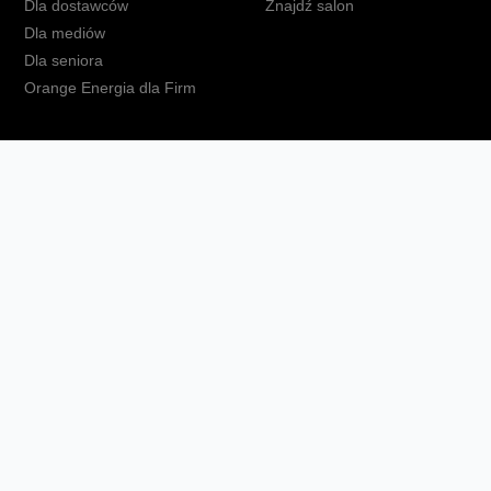
Dla dostawców
Znajdź salon
Dla mediów
Dla seniora
Orange Energia dla Firm
kt
Ochrona danych osobowych
Polityka prywatności
Zmień ust
Fundacja Orange
Telefon domowy
Dbam o bliskich
Ra