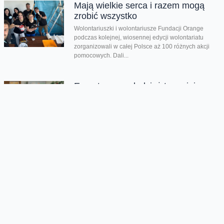
Mają wielkie serca i razem mogą
zrobić wszystko
Wolontariuszki i wolontariusze Fundacji Orange
podczas kolejnej, wiosennej edycji wolontariatu
zorganizowali w całej Polsce aż 100 różnych akcji
pomocowych. Dali...
Empatyczna młodzież to mniej
przemocy w szkole
Aż 87% dzieci w wieku 10-17 lat doświadczyło
przemocy rówieśniczej. Były wyśmiewanie,
wykluczane z grupy, krytykowano ich wygląd i
dostawały...
Wyłączcie dziś smartfon i
sprawdźcie, co się stanie
Dziś obchodzimy Światowy Dzień Bez Telefonu - to
doskonała okazja, by skupić się na tym, co
najcenniejsze i krok po...