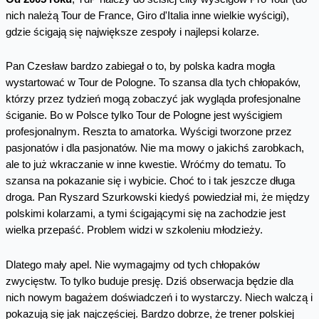
nich należą Tour de France, Giro d'Italia inne wielkie wyścigi),
gdzie ścigają się największe zespoły i najlepsi kolarze.
Pan Czesław bardzo zabiegał o to, by polska kadra mogła
wystartować w Tour de Pologne. To szansa dla tych chłopaków,
którzy przez tydzień mogą zobaczyć jak wygląda profesjonalne
ściganie. Bo w Polsce tylko Tour de Pologne jest wyścigiem
profesjonalnym. Reszta to amatorka. Wyścigi tworzone przez
pasjonatów i dla pasjonatów. Nie ma mowy o jakichś zarobkach,
ale to już wkraczanie w inne kwestie. Wróćmy do tematu. To
szansa na pokazanie się i wybicie. Choć to i tak jeszcze długa
droga. Pan Ryszard Szurkowski kiedyś powiedział mi, że między
polskimi kolarzami, a tymi ścigającymi się na zachodzie jest
wielka przepaść. Problem widzi w szkoleniu młodzieży.
Dlatego mały apel. Nie wymagajmy od tych chłopaków
zwycięstw. To tylko buduje presję. Dziś obserwacja będzie dla
nich nowym bagażem doświadczeń i to wystarczy. Niech walczą i
pokazują się jak najczęściej. Bardzo dobrze, że trener polskiej