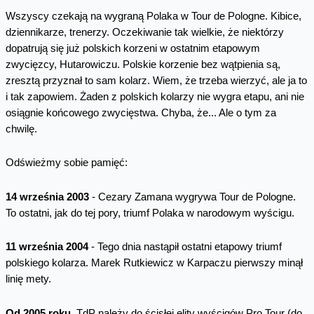
Wszyscy czekają na wygraną Polaka w Tour de Pologne. Kibice,
dziennikarze, trenerzy. Oczekiwanie tak wielkie, że niektórzy
dopatrują się już polskich korzeni w ostatnim etapowym
zwycięzcy, Hutarowiczu. Polskie korzenie bez wątpienia są,
zresztą przyznał to sam kolarz. Wiem, że trzeba wierzyć, ale ja to
i tak zapowiem. Żaden z polskich kolarzy nie wygra etapu, ani nie
osiągnie końcowego zwycięstwa. Chyba, że... Ale o tym za
chwilę.
Odświeżmy sobie pamięć:
14 września 2003
- Cezary Zamana wygrywa Tour de Pologne.
To ostatni, jak do tej pory, triumf Polaka w narodowym wyścigu.
11 września 2004
- Tego dnia nastąpił ostatni etapowy triumf
polskiego kolarza. Marek Rutkiewicz w Karpaczu pierwszy minął
linię mety.
Od 2005 roku
, TdP należy do ścisłej elity wyścigów Pro Tour (do