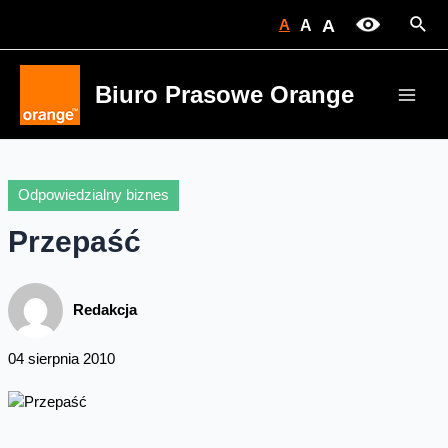
Skip
Sear
A
A
A
to
content
Biuro Prasowe Orange
Main
Men
Odpowiedzialny biznes
Przepaść
Redakcja
04 sierpnia 2010