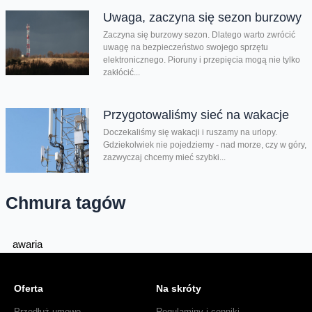
Uwaga, zaczyna się sezon burzowy
Zaczyna się burzowy sezon. Dlatego warto zwrócić
uwagę na bezpieczeństwo swojego sprzętu
elektronicznego. Pioruny i przepięcia mogą nie tylko
zakłócić...
Przygotowaliśmy sieć na wakacje
Doczekaliśmy się wakacji i ruszamy na urlopy.
Gdziekolwiek nie pojedziemy - nad morze, czy w góry,
zazwyczaj chcemy mieć szybki...
Chmura tagów
awaria
Oferta
Na skróty
Przedłuż umowę
Regulaminy i cenniki