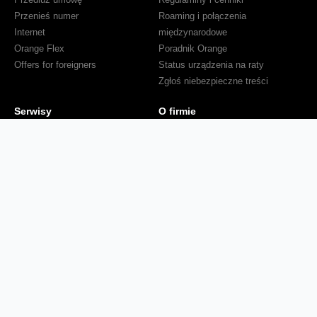
Przenieś numer
Roaming i połączenia
Internet
międzynarodowe
Orange Flex
Poradnik Orange
Offers for foreigners
Status urządzenia na raty
Zgłoś niebezpieczne treści
Serwisy
O firmie
Dla inwestorów
O nas
Dla operatorów
Kariera
Dla dostawców
Znajdź salon
Dla mediów
Dla seniora
Orange Energia dla Firm
Sprawdź mapę zasięgu