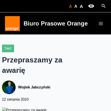
Skip
Sear
A
A
A
to
content
Biuro Prasowe Orange
Main
Men
Sieć
Przepraszamy za
awarię
Wojtek Jabczyński
12 sierpnia 2010