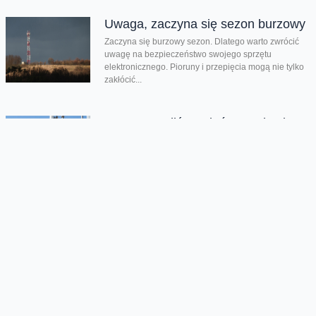
Uwaga, zaczyna się sezon burzowy
Zaczyna się burzowy sezon. Dlatego warto zwrócić
uwagę na bezpieczeństwo swojego sprzętu
elektronicznego. Pioruny i przepięcia mogą nie tylko
zakłócić...
Przygotowaliśmy sieć na wakacje
Doczekaliśmy się wakacji i ruszamy na urlopy.
Gdziekolwiek nie pojedziemy - nad morze, czy w góry,
zazwyczaj chcemy mieć szybki...
Chmura tagów
1800 MHz
LTE
przetarg
Oferta
Na skróty