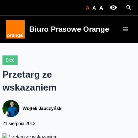
Skip
Sear
A
A
A
to
content
Biuro Prasowe Orange
Main
Men
Sieć
Przetarg ze
wskazaniem
Wojtek Jabczyński
21 sierpnia 2012