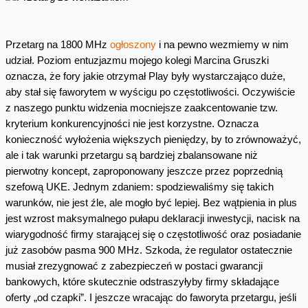
Przetarg na 1800 MHz
ogłoszony
i na pewno wezmiemy w nim
udział. Poziom entuzjazmu mojego kolegi Marcina Gruszki
oznacza, że fory jakie otrzymał Play były wystarczająco duże,
aby stał się faworytem w wyścigu po częstotliwości. Oczywiście
z naszego punktu widzenia mocniejsze zaakcentowanie tzw.
kryterium konkurencyjności nie jest korzystne. Oznacza
konieczność wyłożenia większych pieniędzy, by to zrównoważyć,
ale i tak warunki przetargu są bardziej zbalansowane niż
pierwotny koncept, zaproponowany jeszcze przez poprzednią
szefową UKE. Jednym zdaniem: spodziewaliśmy się takich
warunków, nie jest źle, ale mogło być lepiej. Bez wątpienia in plus
jest wzrost maksymalnego pułapu deklaracji inwestycji, nacisk na
wiarygodność firmy starającej się o częstotliwość oraz posiadanie
już zasobów pasma 900 MHz. Szkoda, że regulator ostatecznie
musiał zrezygnować z zabezpieczeń w postaci gwarancji
bankowych, które skutecznie odstraszyłyby firmy składające
oferty „od czapki”. I jeszcze wracając do faworyta przetargu, jeśli