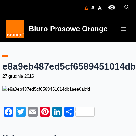
Skip
Sear
A
A
A
to
content
Biuro Prasowe Orange
Main
Men
e8a9eb487ed5cf6589451014db
27 grudnia 2016
Facebook
Twitter
Email
Pinterest
LinkedIn
Share