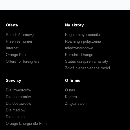
Oferta
Na skróty
Przedłuż umowę
Regulaminy i cenniki
Przenieś numer
Roaming i połączenia
Internet
międzynarodowe
Orange Flex
Poradnik Orange
Offers for foreigners
Status urządzenia na raty
Zgłoś niebezpieczne treści
Serwisy
O firmie
Dla inwestorów
O nas
Dla operatorów
Kariera
Dla dostawców
Znajdź salon
Dla mediów
Dla seniora
Orange Energia dla Firm