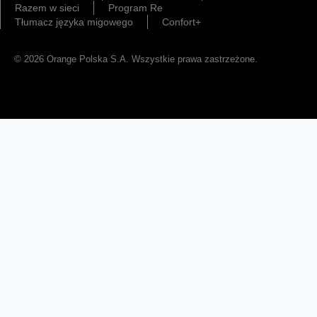
Razem w sieci
Program Re
Tłumacz języka migowego
Confort+
© 2026 Orange Polska S.A. Wszystkie prawa zastrzeżone.