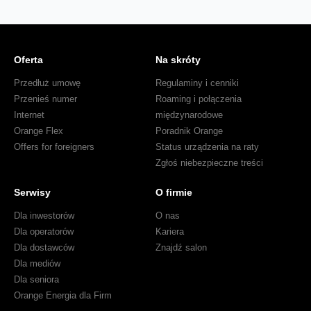
Oferta
Na skróty
Przedłuż umowę
Regulaminy i cenniki
Przenieś numer
Roaming i połączenia
Internet
międzynarodowe
Orange Flex
Poradnik Orange
Offers for foreigners
Status urządzenia na raty
Zgłoś niebezpieczne treści
Serwisy
O firmie
Dla inwestorów
O nas
Dla operatorów
Kariera
Dla dostawców
Znajdź salon
Dla mediów
Dla seniora
Orange Energia dla Firm