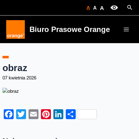
Skip
Sear
A
A
A
to
content
Biuro Prasowe Orange
Main
Men
obraz
07 kwietnia 2026
Facebook
Twitter
Email
Pinterest
LinkedIn
Share