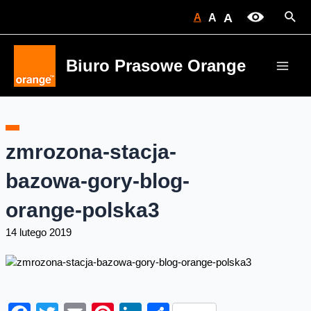
Skip
Sear
A
A
A
to
content
Biuro Prasowe Orange
Main
Men
zmrozona-stacja-
bazowa-gory-blog-
orange-polska3
14 lutego 2019