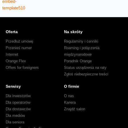
Oferta
Na skróty
Przedłuż umowę
Regulaminy i cenniki
Przenieś numer
Roaming i połączenia
Internet
międzynarodowe
Orange Flex
Poradnik Orange
Offers for foreigners
Status urządzenia na raty
Zgłoś niebezpieczne treści
Serwisy
O firmie
Dla inwestorów
O nas
Dla operatorów
Kariera
Dla dostawców
Znajdź salon
Dla mediów
Dla seniora