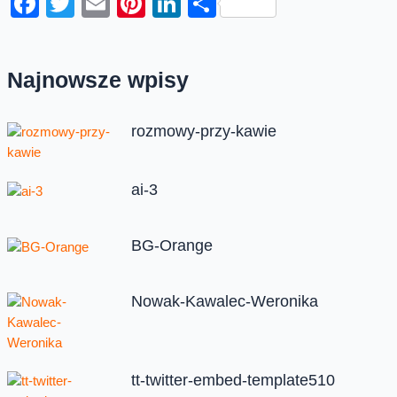
Facebook
Twitter
Email
Pinterest
LinkedIn
Share
Najnowsze wpisy
rozmowy-przy-kawie
ai-3
BG-Orange
Nowak-Kawalec-Weronika
tt-twitter-embed-template510