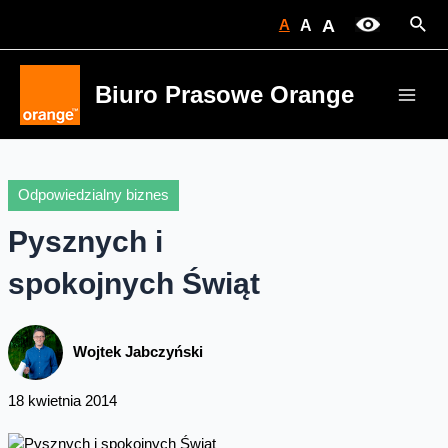
Skip
Sear
A
A
A
to
content
Biuro Prasowe Orange
Main
Men
Odpowiedzialny biznes
Pysznych i
spokojnych Świąt
Wojtek Jabczyński
18 kwietnia 2014