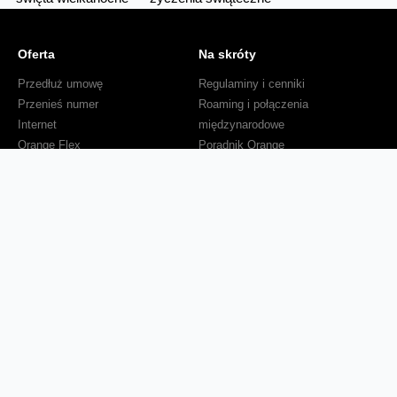
Oferta
Na skróty
Przedłuż umowę
Regulaminy i cenniki
Przenieś numer
Roaming i połączenia
Internet
międzynarodowe
Orange Flex
Poradnik Orange
Offers for foreigners
Status urządzenia na raty
Zgłoś niebezpieczne treści
Serwisy
O firmie
Dla inwestorów
O nas
Dla operatorów
Kariera
Dla dostawców
Znajdź salon
Dla mediów
Dla seniora
Orange Energia dla Firm